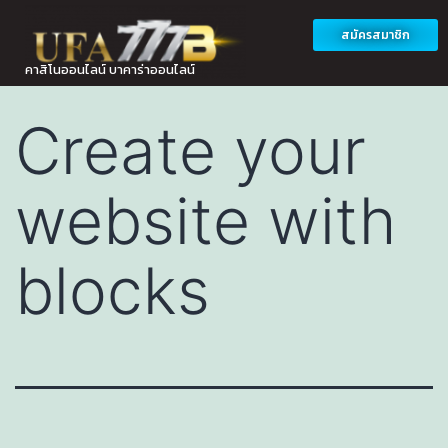
สมัครสมาชิก
คาสิโนออนไลน์ บาคาร่าออนไลน์
Create your
website with
blocks