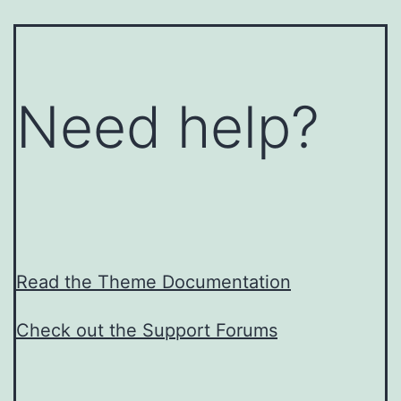
Need help?
Read the Theme Documentation
Check out the Support Forums