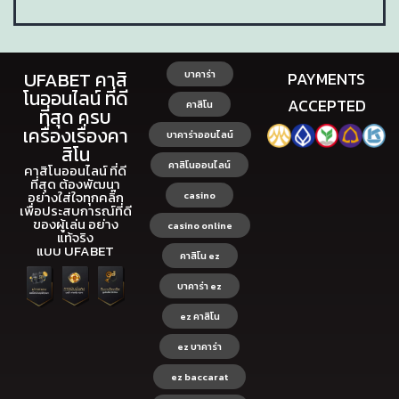
UFABET คาสิ
บาคาร่า
PAYMENTS
โนออนไลน์ ที่ดี
ACCEPTED
คาสิโน
ที่สุด ครบ
เครื่องเรื่องคา
บาคาร่าออนไลน์
สิโน
คาสิโนออนไลน์
คาสิโนออนไลน์ ที่ดี
ที่สุด ต้องพัฒนา
อย่างใส่ใจทุกคลิ๊ก
casino
เพื่อประสบการณ์ที่ดี
ของผู้เล่น อย่าง
casino online
แท้จริง
แบบ UFABET
คาสิโน ez
บาคาร่า ez
ez คาสิโน
ez บาคาร่า
ez baccarat